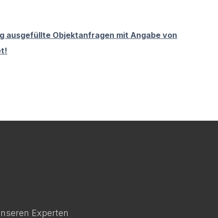
g ausgefüllte Objektanfragen mit Angabe von
t!
 unseren Experten