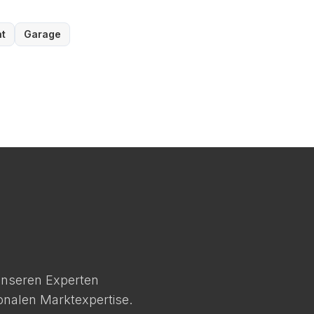
t
Garage
 unseren Experten
ionalen Marktexpertise.